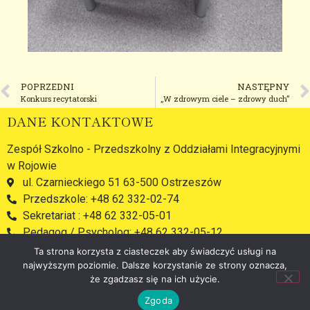
POPRZEDNI
NASTĘPNY
Konkurs recytatorski
„W zdrowym ciele – zdrowy duch”
DANE KONTAKTOWE
Zespół Szkolno - Przedszkolny z Oddziałami Integracyjnymi
w Rojowie
ul. Czarnieckiego 51 63-500 Ostrzeszów
Przedszkole: +48 62 332-02-74
Sekretariat : +48 62 332-05-01
Pedagog / Psycholog: +48 62 332-05-12
przedszkole.zsprojow@ostrzeszow.pl
Ta strona korzysta z ciasteczek aby świadczyć usługi na
najwyższym poziomie. Dalsze korzystanie ze strony oznacza,
FACEBOOK:
że zgadzasz się na ich użycie.
Zgoda