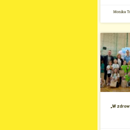
Monika 
„W zdrow