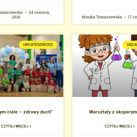
Tomaszewska
24 czerwca,
2026
Monika Tomaszewska
17 cz
UNCATEGORIZED
UNCA
ym ciele – zdrowy duch”
Warsztaty z ekspery
CZYTAJ WIĘCEJ »
CZYTAJ WIĘCEJ »